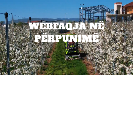
WEBFAQJA NË
PËRPUNIMË