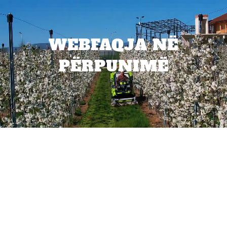
WEBFAQJA NË
PËRPUNIMË