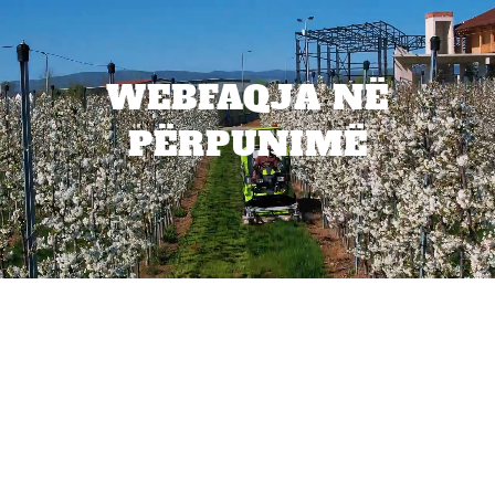
WEBFAQJA NË
PËRPUNIMË