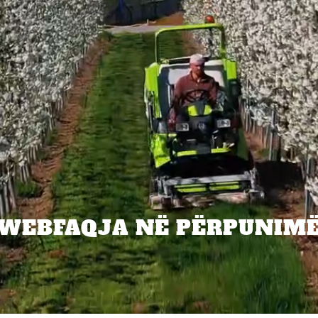
WEBFAQJA NË PËRPUNIM