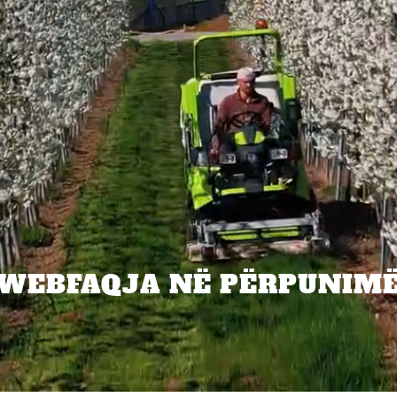
WEBFAQJA NË PËRPUNIM