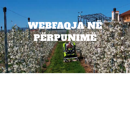
WEBFAQJA NË
PËRPUNIMË