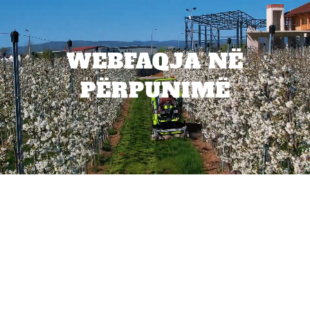
WEBFAQJA NË
PËRPUNIMË