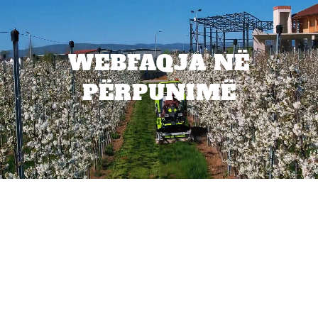
WEBFAQJA NË
PËRPUNIMË