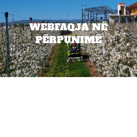
WEBFAQJA NË
PËRPUNIMË