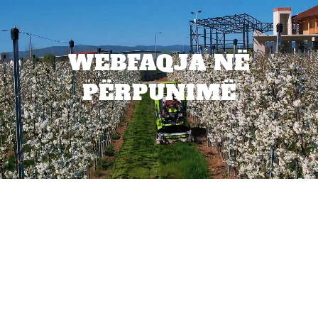
WEBFAQJA NË
PËRPUNIMË