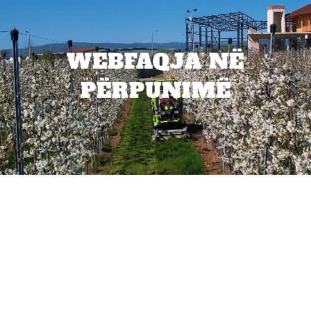
WEBFAQJA NË
PËRPUNIMË