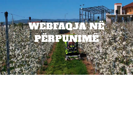
WEBFAQJA NË
PËRPUNIMË