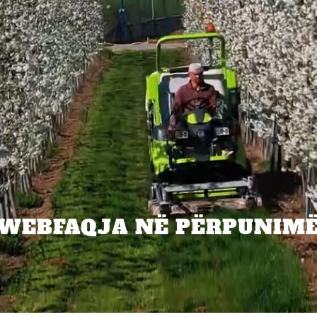
WEBFAQJA NË PËRPUNIM